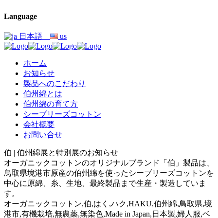
Language
日本語
us
ホーム
お知らせ
製品へのこだわり
伯州綿とは
伯州綿の育て方
シーブリーズコットン
会社概要
お問い合せ
伯 | 伯州綿展と特別展のお知らせ
オーガニックコットンのオリジナルブランド「伯」製品は、
鳥取県境港市原産の伯州綿を使ったシーブリーズコットンを
中心に原綿、糸、生地、最終製品まで生産・製造していま
す。
オーガニックコットン,伯,はく,ハク,HAKU,伯州綿,鳥取県,境
港市,有機栽培,無農薬,無染色,Made in Japan,日本製,婦人服,ベ