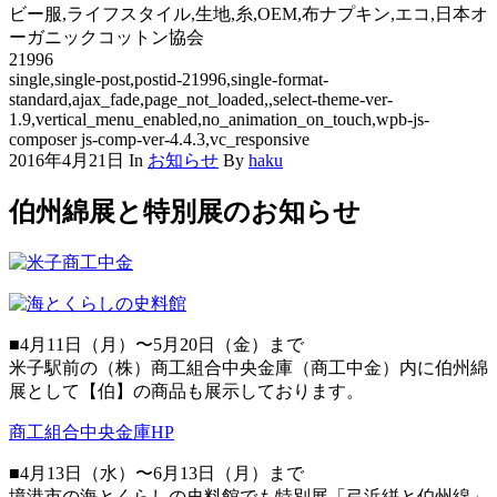
ビー服,ライフスタイル,生地,糸,OEM,布ナプキン,エコ,日本オ
ーガニックコットン協会
21996
single,single-post,postid-21996,single-format-
standard,ajax_fade,page_not_loaded,,select-theme-ver-
1.9,vertical_menu_enabled,no_animation_on_touch,wpb-js-
composer js-comp-ver-4.4.3,vc_responsive
2016年4月21日
In
お知らせ
By
haku
伯州綿展と特別展のお知らせ
■4月11日（月）〜5月20日（金）まで
米子駅前の（株）商工組合中央金庫（商工中金）内に伯州綿
展として【伯】の商品も展示しております。
商工組合中央金庫HP
■4月13日（水）〜6月13日（月）まで
境港市の海とくらしの史料館でも特別展「弓浜絣と伯州綿」